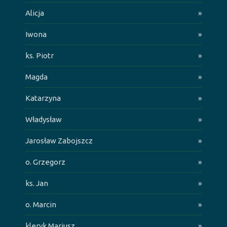
Alicja
»
Iwona
»
ks. Piotr
»
Magda
»
Katarzyna
»
Władysław
»
Jarosław Zabojszcz
»
o. Grzegorz
»
ks. Jan
»
o. Marcin
»
kleryk Mariusz
»