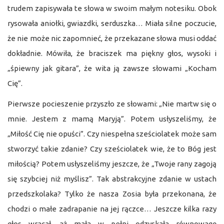
trudem zapisywała te słowa w swoim małym notesiku. Obok
rysowała aniołki, gwiazdki, serduszka… Miała silne poczucie,
że nie może nic zapomnieć, że przekazane słowa musi oddać
dokładnie. Mówiła, że braciszek ma piękny głos, wysoki i
„śpiewny jak gitara”, że wita ją zawsze słowami „Kocham
Cię”.
Pierwsze pocieszenie przyszło ze słowami: „Nie martw się o
mnie. Jestem z mamą Maryją”. Potem usłyszeliśmy, że
„Miłość Cię nie opuści”. Czy niespełna sześciolatek może sam
stworzyć takie zdanie? Czy sześciolatek wie, że to Bóg jest
miłością? Potem usłyszeliśmy jeszcze, że „Twoje rany zagoją
się szybciej niż myślisz”. Tak abstrakcyjne zdanie w ustach
przedszkolaka? Tylko że nasza Zosia była przekonana, że
chodzi o małe zadrapanie na jej rączce… Jeszcze kilka razy
głos wracał, aż mała w pełni odzyskała równowagę