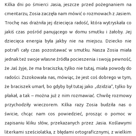
Kilka dni po śmierci Jasia, jeszcze przed pożegnaniem na
cmentarzu, Zosia zaczęła nam mówić o rozmowach z Jasiem.
Trochę nas drażniła jej dziecięca radość, która wytryskała co
jakiś czas pośród panującego w domu smutku i żałoby. Jej
dziecięca energia była jakby nie na miejscu. Dziecko nie
potrafi cały czas pozostawać w smutku. Nasza Zosia miała
jednak też swoje własne źródła pocieszenia i swoją pewność,
że Jaś żyje, że ma braciszka, tylko nie tutaj, miała powody do
radości. Zszokowała nas, mówiąc, że jest coś dobrego w tym,
że braciszek umarł, bo gdyby był tutaj jako „dzidzia”, tylko by
płakał, a tak – można już z nim rozmawiać. Chwilę rozmowy
przychodziły wieczorem. Kilka razy Zosia budziła nas o
świcie, chcąc nam cos powiedzieć, prosząc o pomoc w
zapisaniu kliku słów, przekazanych przez Jasia. Koślawymi
literkami sześciolatka, z błędami ortograficznymi, z wielkim