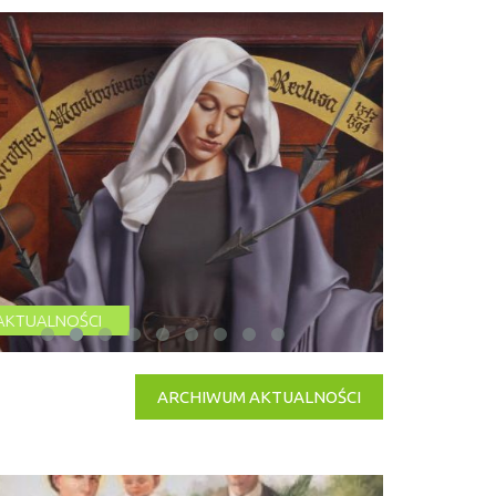
MODLITWA DLA
IEROCONYCH RODZICÓW
ZEZ WSTAWIENNICTWO
GOSŁAWIONEJ DOROTY
19 kwietnia 2026 r.
AKTUALNO
ARCHIWUM AKTUALNOŚCI