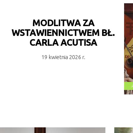
OS
PR
czytaj więcej
BŁO
UALNOŚCI