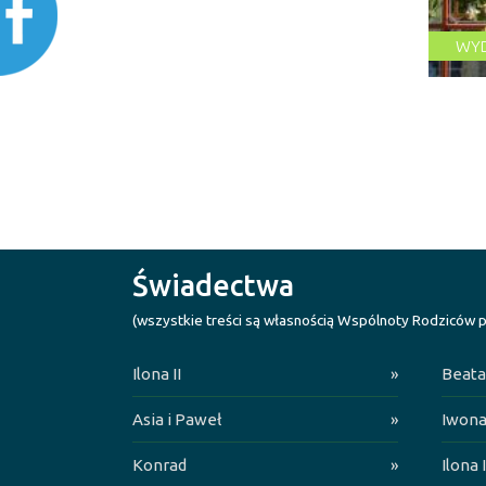
WYD
Świadectwa
(wszystkie treści są własnością Wspólnoty Rodziców p
Ilona II
»
Beata
Asia i Paweł
»
Iwona
Konrad
»
Ilona I