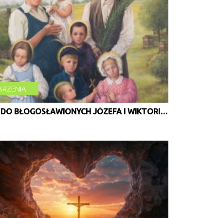
czytaj więcej
RZENIA
LITANIA DO BŁOGOSŁAWIONYCH JÓZEFA I WIKTORII ULMÓ…
czytaj więcej