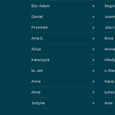
Ela i Adam
»
Regin
Daniel
»
Joan
Przemek
»
Jola i
Ania G.
»
Ilona
Alicja
»
Iwon
Katarzyna
»
Włady
ks. Jan
»
o. Mar
Anna
»
Kasia
Alina
»
Łukas
Justyna
»
Ania