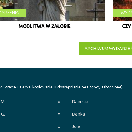
ARZENIA
WYDA
MODLITWA W ŻAŁOBIE
CZY
ARCHIWUM WYDARZE
o Stracie Dziecka, kopiowanie i udostępnianie bez zgody zabronione)
 M.
»
Danusia
 G.
»
Danka
»
Jola