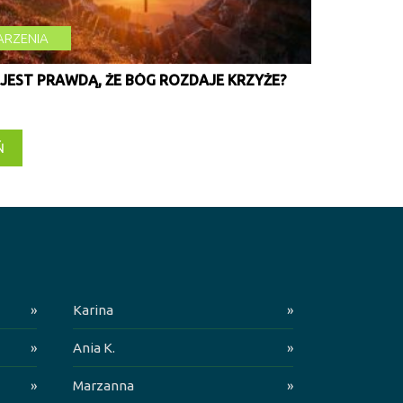
RZENIA
 JEST PRAWDĄ, ŻE BÓG ROZDAJE KRZYŻE?
Ń
»
Karina
»
»
Ania K.
»
»
Marzanna
»