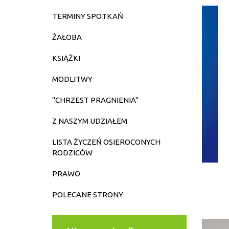
TERMINY SPOTKAŃ
MODLITWA ZA
ŻAŁOBA
WSTAWIENNICTWEM BŁ.
KSIĄŻKI
CARLA ACUTISA
MODLITWY
19 kwietnia 2026 r.
"CHRZEST PRAGNIENIA"
Z NASZYM UDZIAŁEM
LISTA ŻYCZEŃ OSIEROCONYCH
AKT
RODZICÓW
PRAWO
POLECANE STRONY