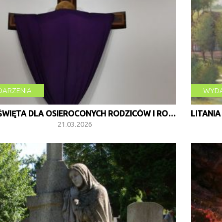
czytaj więcej
ARZENIA
WYDA
MSZA ŚWIĘTA DLA OSIEROCONYCH RODZICÓW I RODZIN
21.03.2026
czytaj więcej