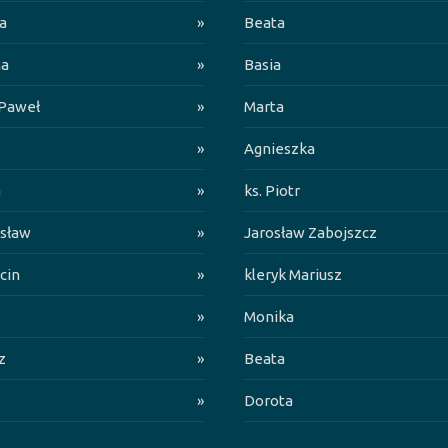
a
»
Beata
na
»
Basia
 Paweł
»
Marta
»
Agnieszka
a
»
ks. Piotr
sław
»
Jarosław Zabojszcz
cin
»
kleryk Mariusz
»
Monika
z
»
Beata
»
Dorota