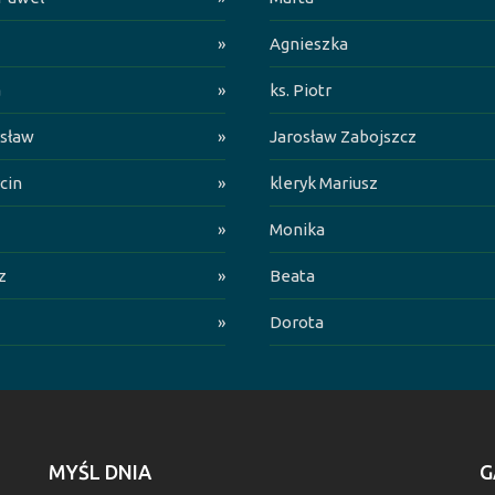
»
Agnieszka
a
»
ks. Piotr
sław
»
Jarosław Zabojszcz
cin
»
kleryk Mariusz
»
Monika
z
»
Beata
»
Dorota
MYŚL DNIA
G