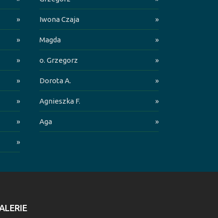
»
Iwona Czaja
»
»
Magda
»
»
o. Grzegorz
»
»
Dorota A.
»
»
Agnieszka F.
»
»
Aga
»
»
ALERIE