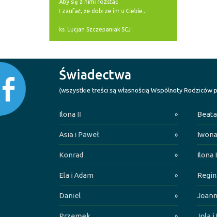
Aby się z nimi rozstać
I zaufać, że dobrze im u Ciebie...
ks. Lucjan Szczepaniak SCJ
Świadectwa
(wszystkie treści są własnością Wspólnoty Rodziców p
Ilona II
»
Beata
Asia i Paweł
»
Iwona
Konrad
»
Ilona I
Ela i Adam
»
Regin
Daniel
»
Joan
Przemek
»
Jola i