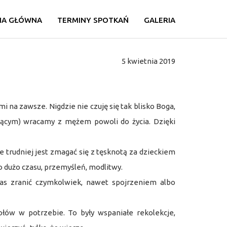
NA GŁÓWNA
TERMINY SPOTKAŃ
GALERIA
5 kwietnia 2019
i na zawsze. Nigdzie nie czuję się tak blisko Boga,
ącym) wracamy z mężem powoli do życia. Dzięki
 trudniej jest zmagać się z tęsknotą za dzieckiem
zo dużo czasu, przemyśleń, modlitwy.
 nas zranić czymkolwiek, nawet spojrzeniem albo
ołów w potrzebie. To były wspaniałe rekolekcje,