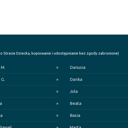
o Stracie Dziecka, kopiowanie i udostępnianie bez zgody zabronione)
 M.
»
Danusia
 G.
»
Danka
»
Jola
a
»
Beata
na
»
Basia
 Paweł
»
Marta