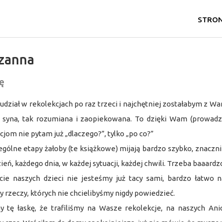
STRO
zanna
ę
udział w rekolekcjach po raz trzeci i najchętniej zostałabym z Wam
 syna, tak rozumiana i zaopiekowana. To dzięki Wam (prowadz
cjom nie pytam już „dlaczego?”, tylko „po co?”
gólne etapy żałoby (te książkowe) mijają bardzo szybko, znacznie
zień, każdego dnia, w każdej sytuacji, każdej chwili. Trzeba baaard
cie naszych dzieci nie jesteśmy już tacy sami, bardzo łatwo
rzeczy, których nie chcielibyśmy nigdy powiedzieć.
y tę łaskę, że trafiliśmy na Wasze rekolekcje, na naszych Ani