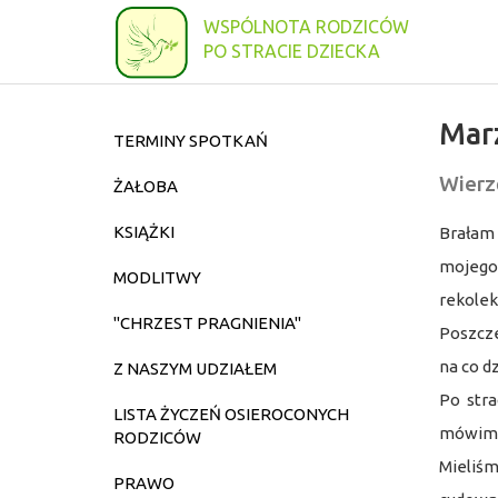
WSPÓLNOTA RODZICÓW
PO STRACIE DZIECKA
Mar
TERMINY SPOTKAŃ
Wierz
ŻAŁOBA
KSIĄŻKI
Brałam 
mojego
MODLITWY
rekolek
"CHRZEST PRAGNIENIA"
Poszcze
na co d
Z NASZYM UDZIAŁEM
Po stra
LISTA ŻYCZEŃ OSIEROCONYCH
mówimy 
RODZICÓW
Mieliśm
PRAWO