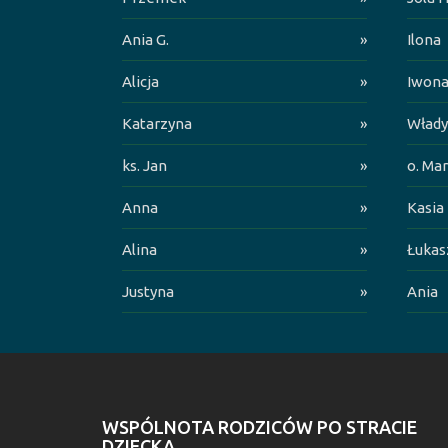
Ania G.
»
Ilona
Alicja
»
Iwon
Katarzyna
»
Włady
ks. Jan
»
o. Mar
Anna
»
Kasia
Alina
»
Łukas
Justyna
»
Ania
WSPÓLNOTA RODZICÓW PO STRACIE
DZIECKA