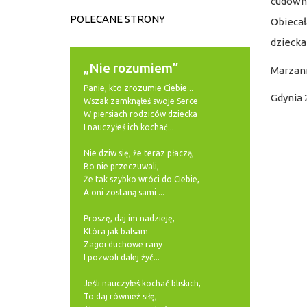
cudowny
POLECANE STRONY
Obiecał
dziecka
„Nie rozumiem”
Marzan
Panie, kto zrozumie Ciebie...
Gdynia 
Wszak zamknąłeś swoje Serce
W piersiach rodziców dziecka
I nauczyłeś ich kochać...
Nie dziw się, że teraz płaczą,
Bo nie przeczuwali,
Że tak szybko wróci do Ciebie,
A oni zostaną sami ...
Proszę, daj im nadzieję,
Która jak balsam
Zagoi duchowe rany
I pozwoli dalej żyć...
Jeśli nauczyłeś kochać bliskich,
To daj również siłę,