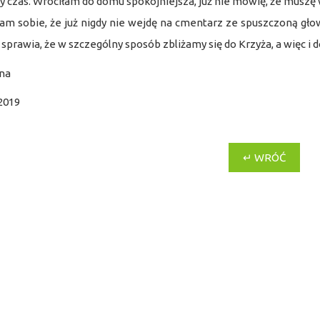
 czas. Wróciłam do domu spokojniejsza, już nie mówię, że muszę wi
am sobie, że już nigdy nie wejdę na cmentarz ze spuszczoną głow
 sprawia, że w szczególny sposób zbliżamy się do Krzyża, a więc i 
na
2019
↵ WRÓĆ