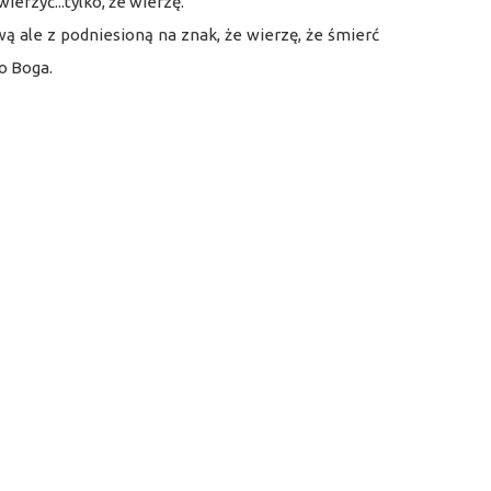
erzyć...tylko, że wierzę.
ą ale z podniesioną na znak, że wierzę, że śmierć
do Boga.