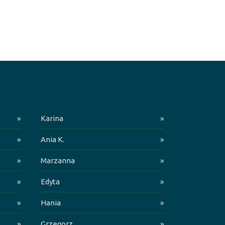
»
Karina
»
»
Ania K.
»
»
Marzanna
»
»
Edyta
»
»
Hania
»
»
Grzegorz
»