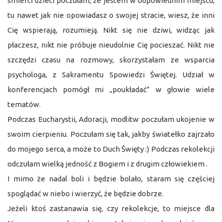
śmierci dzieci poczułam, że jestem w odpowiednim miejscu,
tu nawet jak nie opowiadasz o swojej stracie, wiesz, że inni
Cię wspierają, rozumieją. Nikt się nie dziwi, widząc jak
płaczesz, nikt nie próbuje nieudolnie Cię pocieszać. Nikt nie
szczędzi czasu na rozmowy, skorzystałam ze wsparcia
psychologa, z Sakramentu Spowiedzi Świętej. Udział w
konferencjach pomógł mi „poukładać” w głowie wiele
tematów.
Podczas Eucharystii, Adoracji, modlitw poczułam ukojenie w
swoim cierpieniu. Poczułam się tak, jakby światełko zajrzało
do mojego serca, a może to Duch Święty :) Podczas rekolekcji
odczułam wielką jedność z Bogiem i z drugim człowiekiem .
I mimo że nadal boli i będzie bolało, staram się częściej
spoglądać w niebo i wierzyć, że będzie dobrze.
Jeżeli ktoś zastanawia się, czy rekolekcje, to miejsce dla