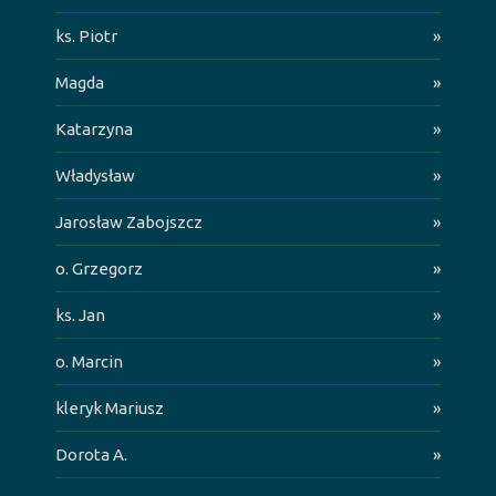
ks. Piotr
»
Magda
»
Katarzyna
»
Władysław
»
Jarosław Zabojszcz
»
o. Grzegorz
»
ks. Jan
»
o. Marcin
»
kleryk Mariusz
»
Dorota A.
»