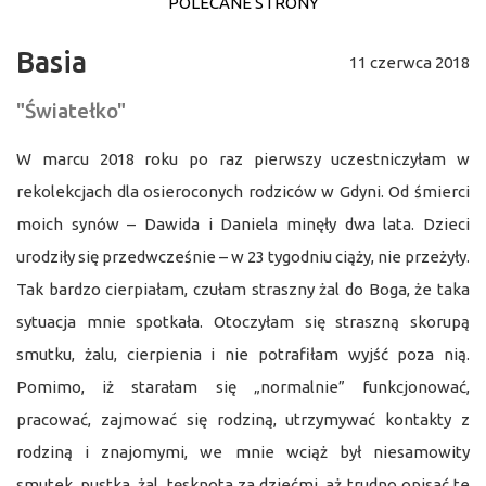
POLECANE STRONY
Basia
11 czerwca 2018
"Światełko"
W marcu 2018 roku po raz pierwszy uczestniczyłam w
rekolekcjach dla osieroconych rodziców w Gdyni. Od śmierci
moich synów – Dawida i Daniela minęły dwa lata. Dzieci
urodziły się przedwcześnie – w 23 tygodniu ciąży, nie przeżyły.
Tak bardzo cierpiałam, czułam straszny żal do Boga, że taka
sytuacja mnie spotkała. Otoczyłam się straszną skorupą
smutku, żalu, cierpienia i nie potrafiłam wyjść poza nią.
Pomimo, iż starałam się „normalnie” funkcjonować,
pracować, zajmować się rodziną, utrzymywać kontakty z
rodziną i znajomymi, we mnie wciąż był niesamowity
smutek, pustka, żal, tęsknota za dziećmi, aż trudno opisać te